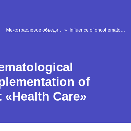
Межотраслевое объединение Фармпробег
»
Influence of oncohematological diseases on the implementation of the national project «Health Care»
ematological
plementation of
t «Health Care»