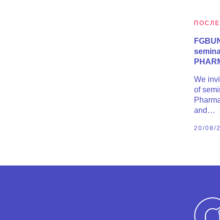
ПОСЛЕ
FGBUN 
semin
PHARM
We invi
of semi
Pharmac
and…
20/08/