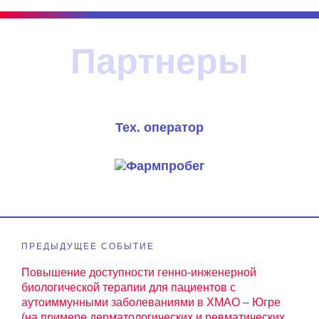
Партнеры
Тех. оператор
ругие события
ПРЕДЫДУЩЕЕ СОБЫТИЕ
Повышение доступности генно-инженерной
биологической терапии для пациентов с
аутоиммунными заболеваниями в ХМАО – Югре
(на примере дерматологических и ревматических